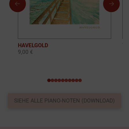
HAVELGOLD
TH
9,00 €
9,
0
1
2
3
4
5
6
7
8
9
SIEHE ALLE PIANO-NOTEN (DOWNLOAD)