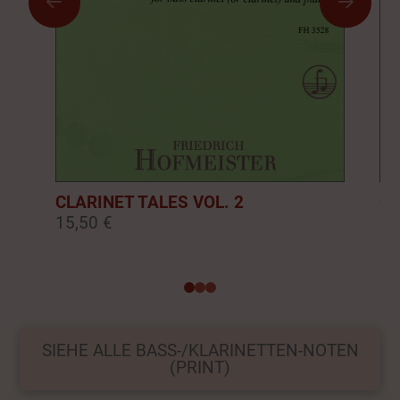
CLARINET TALES VOL. 2
CL
15,50 €
16
0
1
2
SIEHE ALLE BASS-/KLARINETTEN-NOTEN
(PRINT)