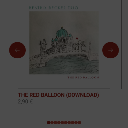
THE RED BALLOON (DOWNLOAD)
BO
2,90 €
10
0
1
2
3
4
5
6
7
8
9