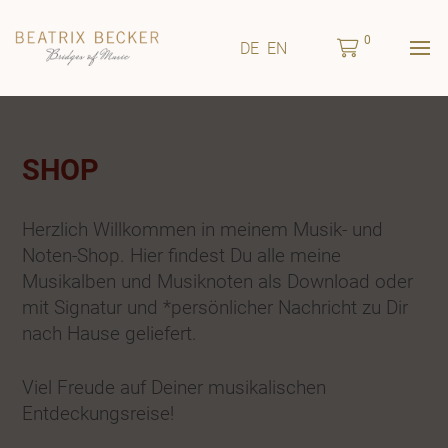
0
DE
EN
SHOP
Herzlich Willkommen in meinem Musik- und
Noten-Shop. Hier findest Du alle meine
Musikalben und Musiknoten als Download oder
mit Signatur und *persönlicher Nachricht zu Dir
nach Hause geliefert.
Viel Freude auf Deiner musikalischen
Entdeckungsreise!