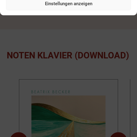
(DOWNLOAD)
Einstellungen anzeigen
NOTEN KLAVIER (DOWNLOAD)