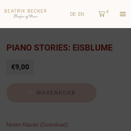
0
DE
EN
PIANO STORIES: EISBLUME
€9,00
WARENKORB
Noten Klavier (Download)