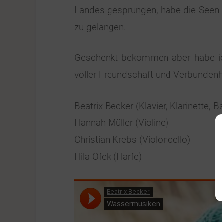
Landes gesprungen, habe die Seen 
zu gelangen.
Geschenkt bekommen aber habe ich 
voller Freundschaft und Verbundenh
Beatrix Becker (Klavier, Klarinette, 
Hannah Müller (Violine)
Christian Krebs (Violoncello)
Hila Ofek (Harfe)