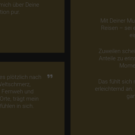
t mich über Deine
tion pur.
Mit Deiner Mu
Reisen – sei 
ei
Zuweilen sche
Anteile zu eri
Momen
es plötzlich nach
Das fühlt sic
 Weltschmerz,
erleichternd an.
h Fernweh und
gan
 Orte, trägt mein
fühlen in sich.