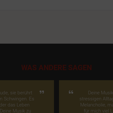
WAS ANDERE SAGEN
ude, sie berührt
Deine Musik 
m Schwingen. Es
stressigen Allta
 der das Leben
Melancholie, mal
Deine Musik zu
für mich viel 