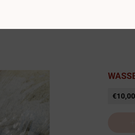
WASSE
€10,0