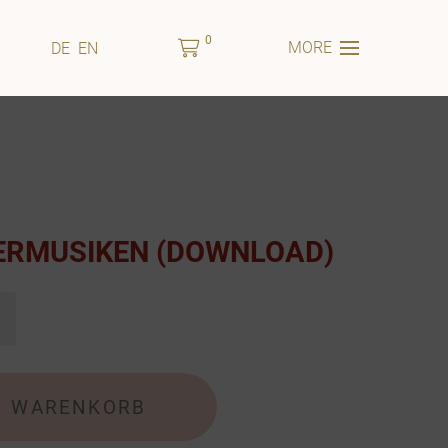
0
MORE
DE
EN
RMUSIKEN (DOWNLOAD)
0
WARENKORB