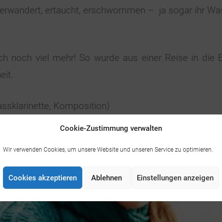
erwandert, ertaucht, erschwommen – ja sogar ihr Was
noch viel mehr! So wurde aus einer Reise in die E
eit.
Bassklarinette, Komposition)
Cookie-Zustimmung verwalten
Wir verwenden Cookies, um unsere Website und unseren Service zu optimieren.
Cookies akzeptieren
Ablehnen
Einstellungen anzeigen