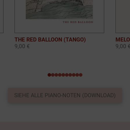
THE RED BALLOON (TANGO)
MELO
9,00 €
9,00 
0
1
2
3
4
5
6
7
8
9
SIEHE ALLE PIANO-NOTEN (DOWNLOAD)