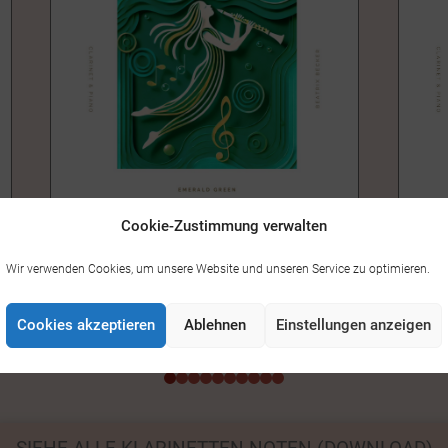
Cookie-Zustimmung verwalten
EMERALD GREEN – KLARINETTE &
HONU
Wir verwenden Cookies, um unsere Website und unseren Service zu optimieren.
14,00
KLAVIER
14,00 €
Cookies akzeptieren
Ablehnen
Einstellungen anzeigen
0
1
2
3
4
5
6
7
8
9