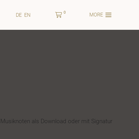
0
MORE
DE
EN
 Musiknoten als Download oder mit Signatur