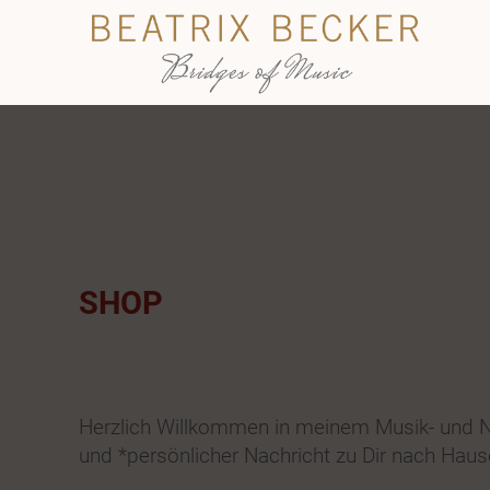
SHOP
Herzlich Willkommen in meinem Musik- und No
und *persönlicher Nachricht zu Dir nach Hause