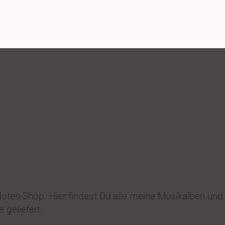
ten-Shop. Hier findest Du alle meine Musikalben und
 geliefert.