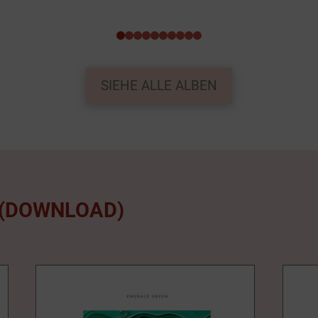
0
1
2
3
4
5
6
7
8
9
SIEHE ALLE ALBEN
 (DOWNLOAD)