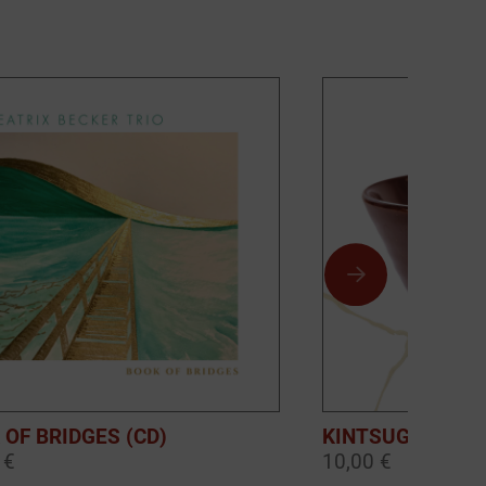
 OF BRIDGES (CD)
KINTSUGI (DOW
 €
10,00 €