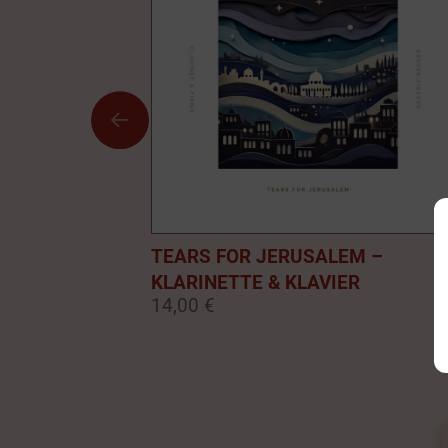
TEARS FOR JERUSALEM –
KLARINETTE & KLAVIER
14,00 €