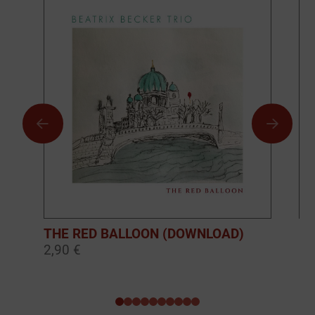
THE RED BALLOON (DOWNLOAD)
BO
2,90 €
10
0
1
2
3
4
5
6
7
8
9