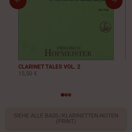
CLARINET TALES VOL. 2
CL
15,50 €
16
0
1
2
SIEHE ALLE BASS-/KLARINETTEN-NOTEN
(PRINT)