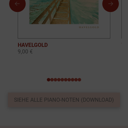
HAVELGOLD
TH
9,00 €
9,
0
1
2
3
4
5
6
7
8
9
SIEHE ALLE PIANO-NOTEN (DOWNLOAD)