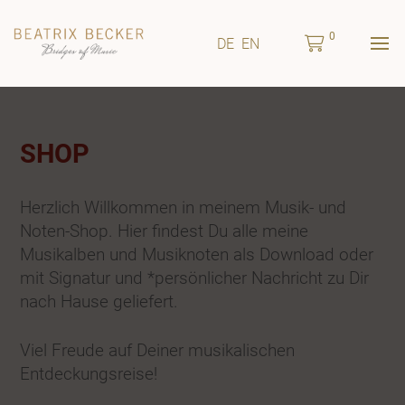
0
DE
EN
SHOP
Herzlich Willkommen in meinem Musik- und
Noten-Shop. Hier findest Du alle meine
Musikalben und Musiknoten als Download oder
mit Signatur und *persönlicher Nachricht zu Dir
nach Hause geliefert.
Viel Freude auf Deiner musikalischen
Entdeckungsreise!