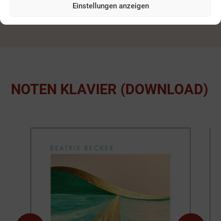
(DOWNLOAD)
Einstellungen anzeigen
NOTEN KLAVIER (DOWNLOAD)