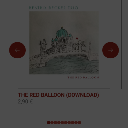
THE RED BALLOON (DOWNLOAD)
BO
2,90 €
10
0
1
2
3
4
5
6
7
8
9