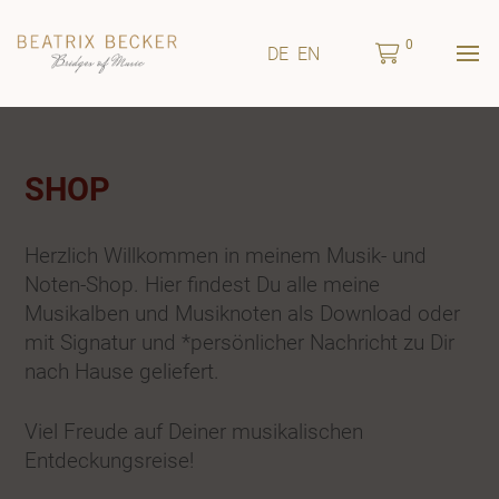
0
DE
EN
SHOP
Herzlich Willkommen in meinem Musik- und
Noten-Shop. Hier findest Du alle meine
Musikalben und Musiknoten als Download oder
mit Signatur und *persönlicher Nachricht zu Dir
nach Hause geliefert.
Viel Freude auf Deiner musikalischen
Entdeckungsreise!