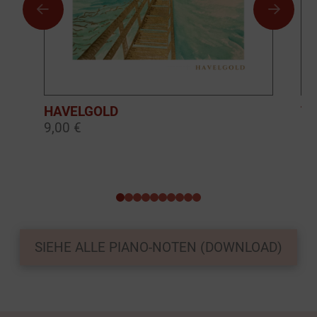
HAVELGOLD
TH
9,00 €
9,
0
1
2
3
4
5
6
7
8
9
SIEHE ALLE PIANO-NOTEN (DOWNLOAD)