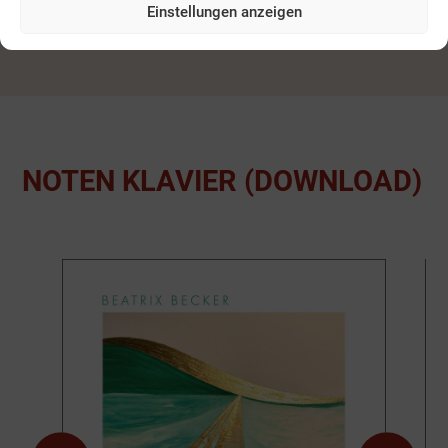
(DOWNLOAD)
Einstellungen anzeigen
NOTEN KLAVIER (DOWNLOAD)