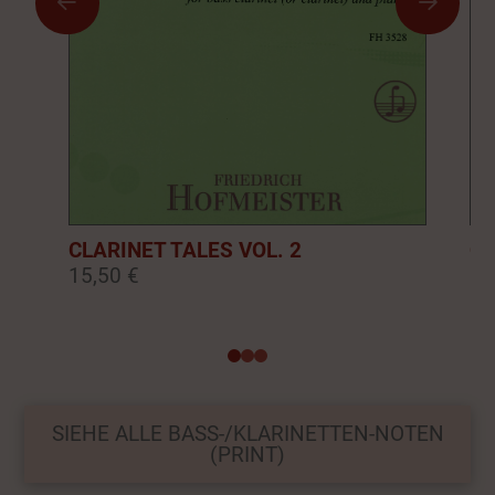
CLARINET TALES VOL. 2
CL
15,50 €
16
0
1
2
SIEHE ALLE BASS-/KLARINETTEN-NOTEN
(PRINT)