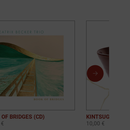
 OF BRIDGES (CD)
KINTSUGI (DOW
 €
10,00 €