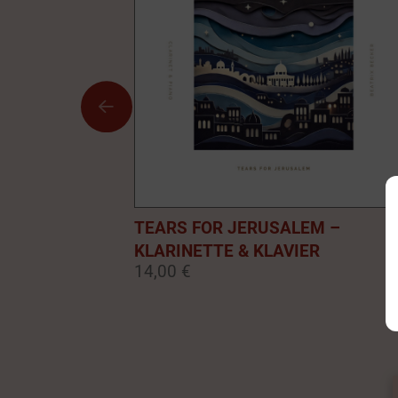
TEARS FOR JERUSALEM –
KLARINETTE & KLAVIER
14,00 €