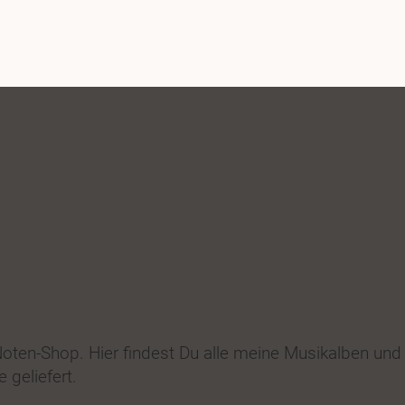
ten-Shop. Hier findest Du alle meine Musikalben und
 geliefert.