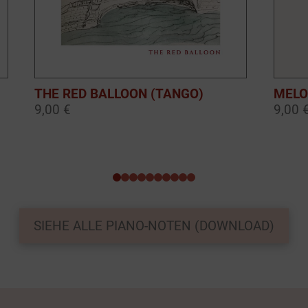
THE RED BALLOON (TANGO)
MELO
9,00 €
9,00 
0
1
2
3
4
5
6
7
8
9
SIEHE ALLE PIANO-NOTEN (DOWNLOAD)