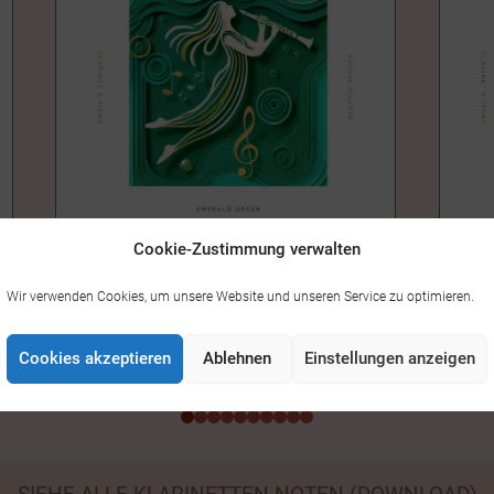
Cookie-Zustimmung verwalten
EMERALD GREEN – KLARINETTE &
HONU
Wir verwenden Cookies, um unsere Website und unseren Service zu optimieren.
14,00
KLAVIER
14,00 €
Cookies akzeptieren
Ablehnen
Einstellungen anzeigen
0
1
2
3
4
5
6
7
8
9