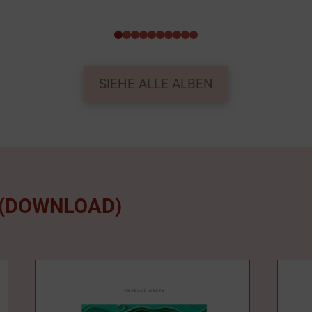
0
1
2
3
4
5
6
7
8
9
SIEHE ALLE ALBEN
 (DOWNLOAD)