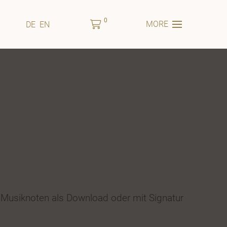
0
MORE
DE
EN
 Musiknoten als Download oder mit Signatur