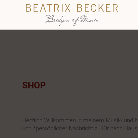
SHOP
Herzlich Willkommen in meinem Musik- und No
und *persönlicher Nachricht zu Dir nach Hause