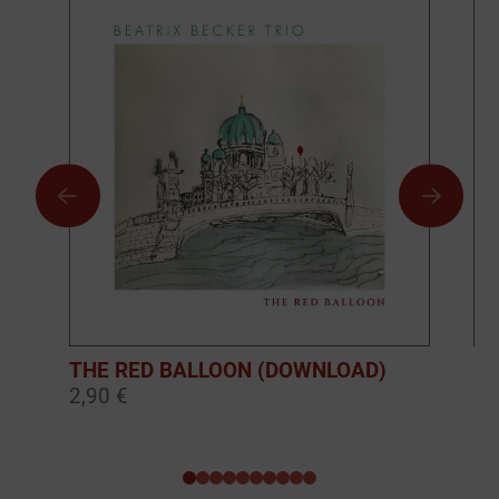
THE RED BALLOON (DOWNLOAD)
BO
2,90 €
10
0
1
2
3
4
5
6
7
8
9