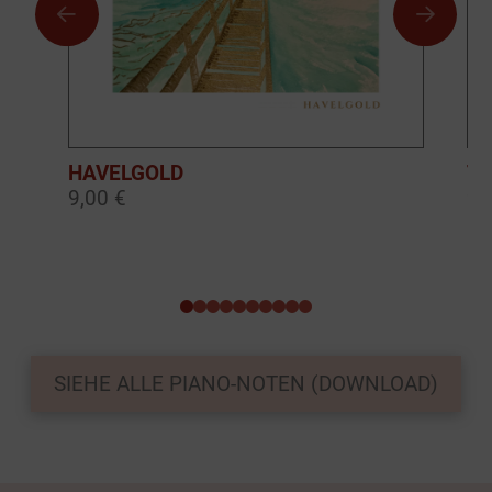
HAVELGOLD
TH
9,00 €
9,
0
1
2
3
4
5
6
7
8
9
SIEHE ALLE PIANO-NOTEN (DOWNLOAD)