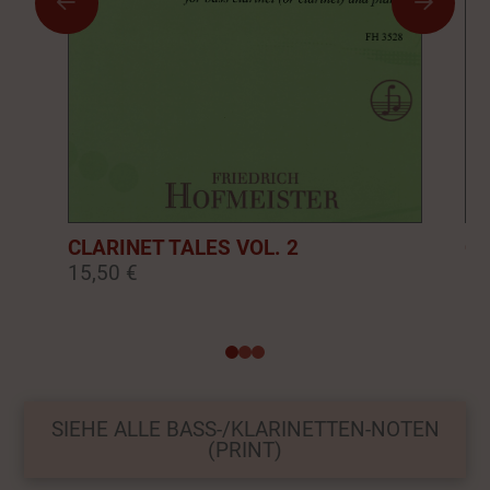
CLARINET TALES VOL. 2
CL
15,50 €
16
0
1
2
SIEHE ALLE BASS-/KLARINETTEN-NOTEN
(PRINT)