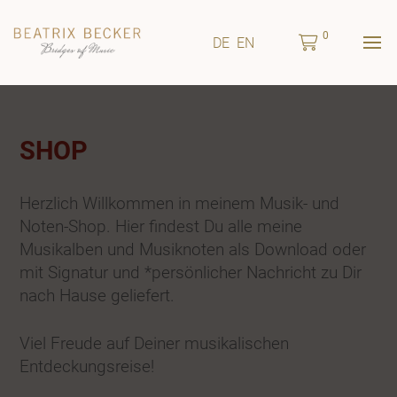
0
DE
EN
SHOP
Herzlich Willkommen in meinem Musik- und
Noten-Shop. Hier findest Du alle meine
Musikalben und Musiknoten als Download oder
mit Signatur und *persönlicher Nachricht zu Dir
nach Hause geliefert.
Viel Freude auf Deiner musikalischen
Entdeckungsreise!