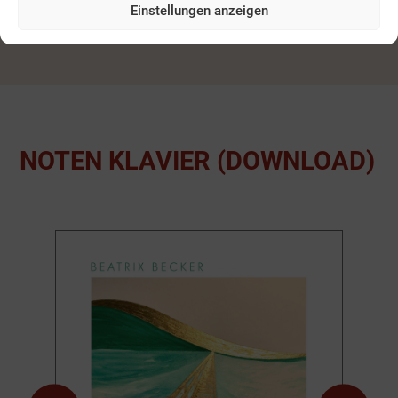
(DOWNLOAD)
Einstellungen anzeigen
NOTEN KLAVIER (DOWNLOAD)