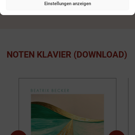
(DOWNLOAD)
Einstellungen anzeigen
NOTEN KLAVIER (DOWNLOAD)