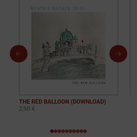
THE RED BALLOON (DOWNLOAD)
BO
2,90 €
10
0
1
2
3
4
5
6
7
8
9