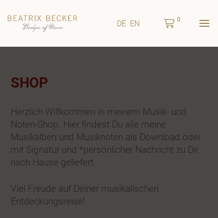
0
DE
EN
SHOP
Herzlich Willkommen in meinem Musik- und
Noten-Shop. Hier findest Du alle meine
Musikalben und Musiknoten als Download oder
mit Signatur und *persönlicher Nachricht zu Dir
nach Hause geliefert.
Viel Freude auf Deiner musikalischen
Entdeckungsreise!