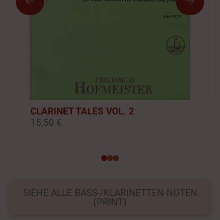
CLARINET TALES VOL. 2
CL
15,50 €
16
0
1
2
SIEHE ALLE BASS-/KLARINETTEN-NOTEN
(PRINT)