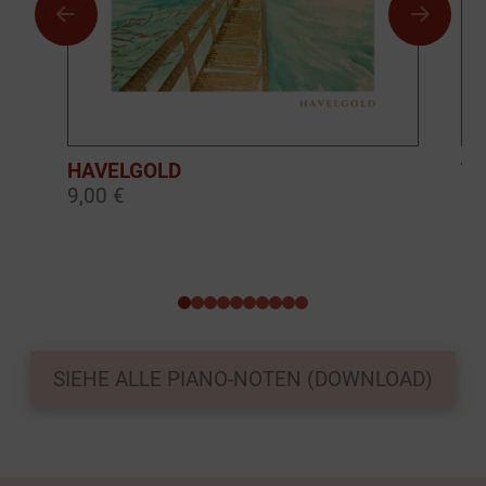
HAVELGOLD
TH
9,00 €
9,
0
1
2
3
4
5
6
7
8
9
SIEHE ALLE PIANO-NOTEN (DOWNLOAD)