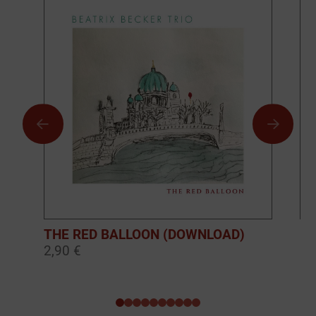
THE RED BALLOON (DOWNLOAD)
BO
2,90 €
10
0
1
2
3
4
5
6
7
8
9