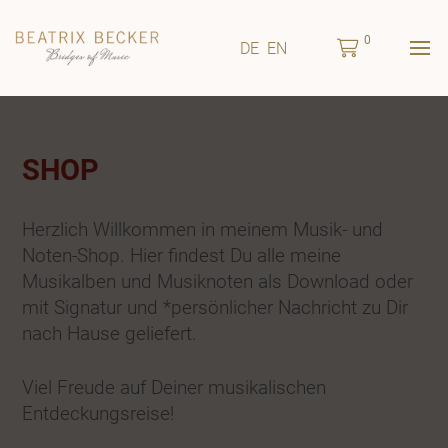
0
DE
EN
SHOP
Herzlich Willkommen in meinem Musik- und
Noten-Shop. Hier findest Du alle meine
Musikalben und Musiknoten als Download oder
mit Signatur und *persönlicher Nachricht zu Dir
nach Hause geliefert.
Viel Freude auf Deiner musikalischen
Entdeckungsreise!