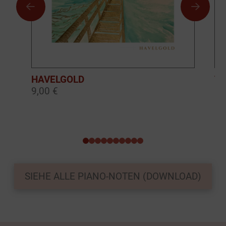
HAVELGOLD
TH
9,00 €
9,
0
1
2
3
4
5
6
7
8
9
SIEHE ALLE PIANO-NOTEN (DOWNLOAD)