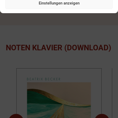
(DOWNLOAD)
Einstellungen anzeigen
NOTEN KLAVIER (DOWNLOAD)