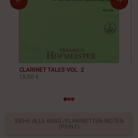
CLARINET TALES VOL. 2
CL
15,50 €
16
0
1
2
SIEHE ALLE BASS-/KLARINETTEN-NOTEN
(PRINT)