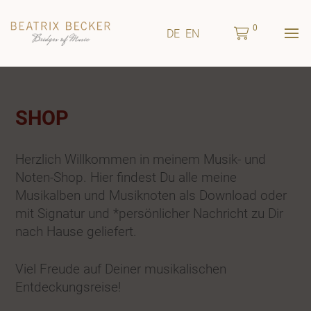
0
DE
EN
SHOP
Herzlich Willkommen in meinem Musik- und
Noten-Shop. Hier findest Du alle meine
Musikalben und Musiknoten als Download oder
mit Signatur und *persönlicher Nachricht zu Dir
nach Hause geliefert.
Viel Freude auf Deiner musikalischen
Entdeckungsreise!