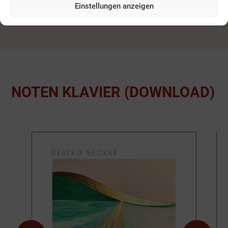
(DOWNLOAD)
Einstellungen anzeigen
NOTEN KLAVIER (DOWNLOAD)