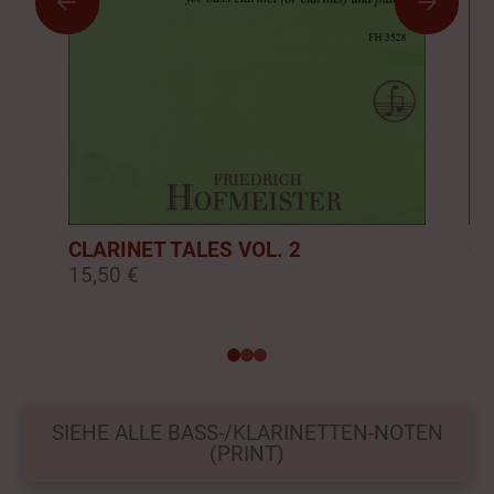
CLARINET TALES VOL. 2
CL
15,50 €
16
0
1
2
SIEHE ALLE BASS-/KLARINETTEN-NOTEN
(PRINT)