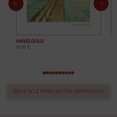
HAVELGOLD
TH
9,00 €
9,
0
1
2
3
4
5
6
7
8
9
SIEHE ALLE PIANO-NOTEN (DOWNLOAD)