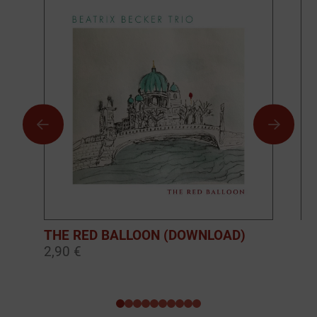
THE RED BALLOON (DOWNLOAD)
BO
2,90 €
10
0
1
2
3
4
5
6
7
8
9