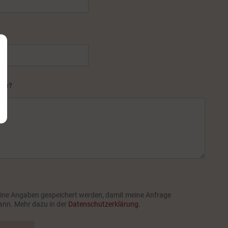
ade?
meine Angaben gespeichert werden, damit meine Anfrage
ann. Mehr dazu in der
Datenschutzerklärung
.