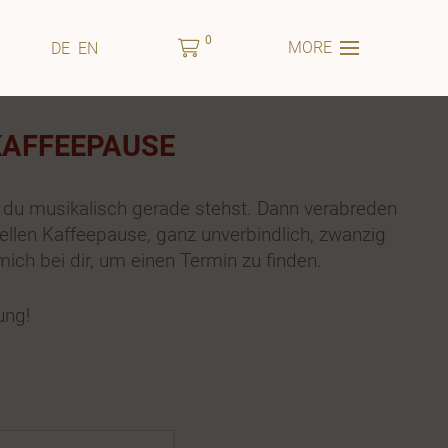
0
MORE
DE
EN
KAFFEEPAUSE
o du musikalisch gerade stehst. Dann verabreden
tuellen Kaffeepause, ganz unverbindlich, zwanzig
ich bei dir, um einen Termin zu finden.
ung!