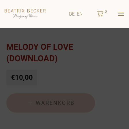
0
DE
EN
MELODY OF LOVE
(DOWNLOAD)
€10,00
WARENKORB