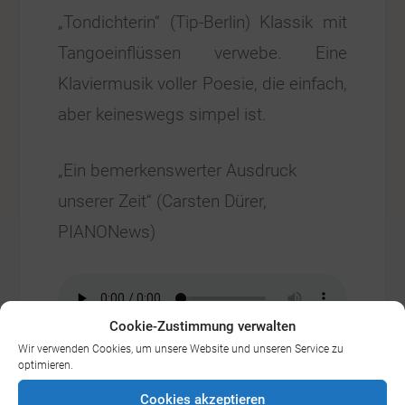
„Tondichterin“ (Tip-Berlin) Klassik mit
Tangoeinflüssen verwebe. Eine
Klaviermusik voller Poesie, die einfach,
aber keineswegs simpel ist.
„Ein bemerkenswerter Ausdruck
unserer Zeit“ (Carsten Dürer,
PIANONews)
Cookie-Zustimmung verwalten
Wir verwenden Cookies, um unsere Website und unseren Service zu
optimieren.
Cookies akzeptieren